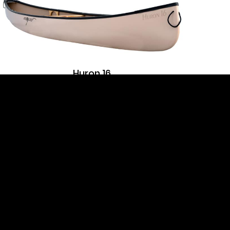
Site web par
Hooké
Huron 16
Miramichi 20