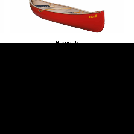
al
Huron 15
Canyon