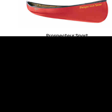
Tous droits réservés 2026 ©Esquif Internation
Inc.
Prospecteur Sport
Pocket Canyon Lite